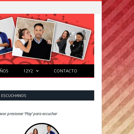
ÑOS
12Y2
CONTACTO
ESCUCHANOS
avor presionar ‘Play’ para escuchar