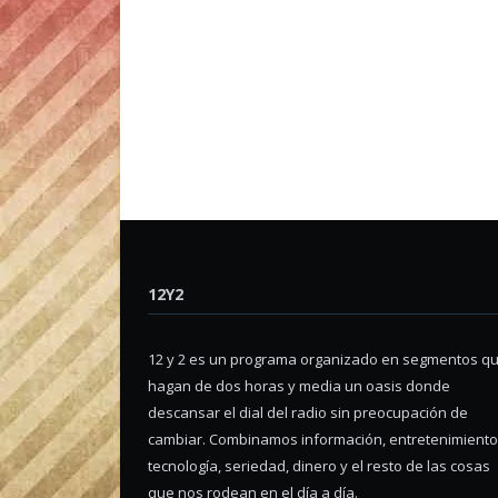
12Y2
12 y 2 es un programa organizado en segmentos q
hagan de dos horas y media un oasis donde
descansar el dial del radio sin preocupación de
cambiar. Combinamos información, entretenimiento
tecnología, seriedad, dinero y el resto de las cosas
que nos rodean en el día a día.