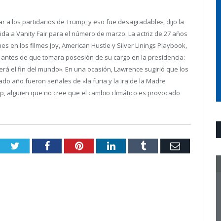
r a los partidarios de Trump, y eso fue desagradable», dijo la
da a Vanity Fair para el número de marzo. La actriz de 27 años
s en los filmes Joy, American Hustle y Silver Linings Playbook,
antes de que tomara posesión de su cargo en la presidencia:
rá el fin del mundo». En una ocasión, Lawrence sugirió que los
do año fueron señales de «la furia y la ira de la Madre
p, alguien que no cree que el cambio climático es provocado
Twitter
Facebook
Pinterest
LinkedIn
Tumblr
Email