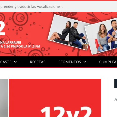
La IA está acercándonos a comprender y traducir las vocalizaciones y comportamientos de nuestras mascotas
CASTS
RECETAS
SEGMENTOS
CUMPLEA
F