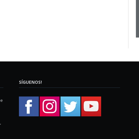
SÍGUENOS!
ue
,