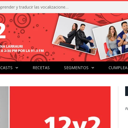
La IA está acercándonos a comprender y traducir las vocalizaciones y comportamientos de nuestras mascotas
CASTS
RECETAS
SEGMENTOS
CUMPLEA
F