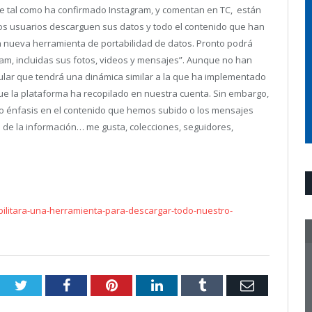
ue tal como ha confirmado Instagram, y comentan en TC, están
os usuarios descarguen sus datos y todo el contenido que han
 nueva herramienta de portabilidad de datos. Pronto podrá
am, incluidas sus fotos, videos y mensajes”. Aunque no han
lar que tendrá una dinámica similar a la que ha implementado
ue la plataforma ha recopilado en nuestra cuenta. Sin embargo,
izo énfasis en el contenido que hemos subido o los mensajes
 de la información… me gusta, colecciones, seguidores,
litara-una-herramienta-para-descargar-todo-nuestro-
Twitter
Facebook
Pinterest
LinkedIn
Tumblr
Email