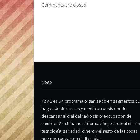
Comments are closed.
12Y2
12 y 2 es un programa organizado en segmentos q
hagan de dos horas y media un oasis donde
descansar el dial del radio sin preocupación de
cambiar. Combinamos información, entretenimiento
tecnología, seriedad, dinero y el resto de las cosas
que nos rodean en el día a día.