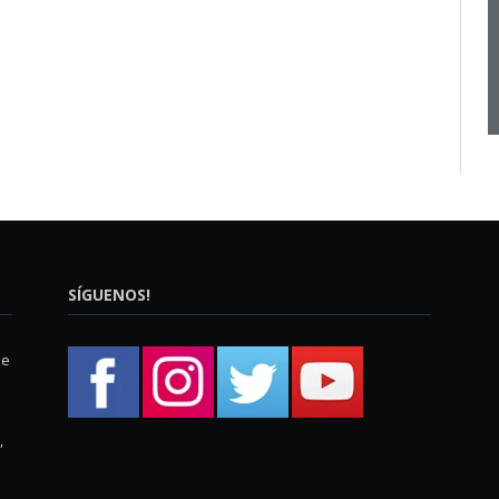
SÍGUENOS!
ue
,