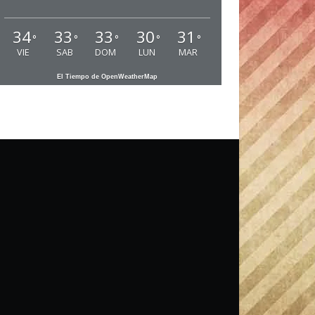
34
33
33
30
31
°
°
°
°
°
VIE
SAB
DOM
LUN
MAR
El Tiempo de OpenWeatherMap