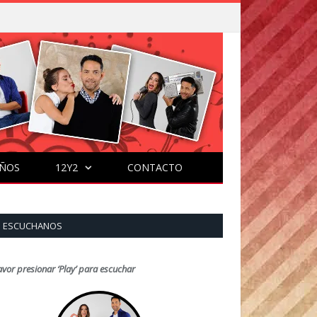
ÑOS
12Y2
CONTACTO
ESCUCHANOS
avor presionar ‘Play’ para escuchar