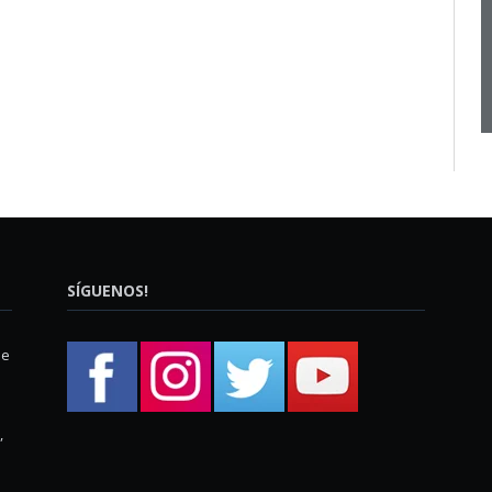
SÍGUENOS!
ue
,