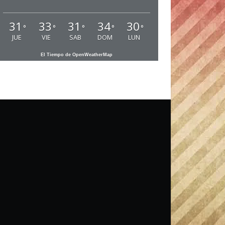
31
33
31
34
30
°
°
°
°
°
JUE
VIE
SAB
DOM
LUN
El Tiempo de OpenWeatherMap