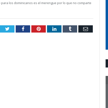
te para los dominicanos es el merengue por lo que no comparte
Twitter
Facebook
Pinterest
LinkedIn
Tumblr
Email