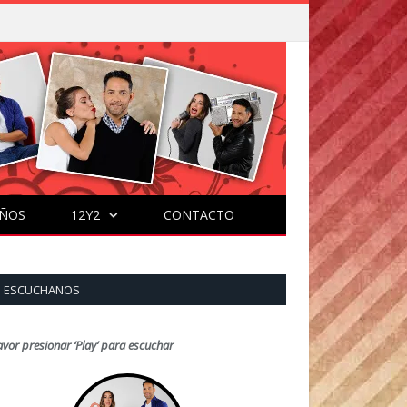
ÑOS
12Y2
CONTACTO
ESCUCHANOS
avor presionar ‘Play’ para escuchar