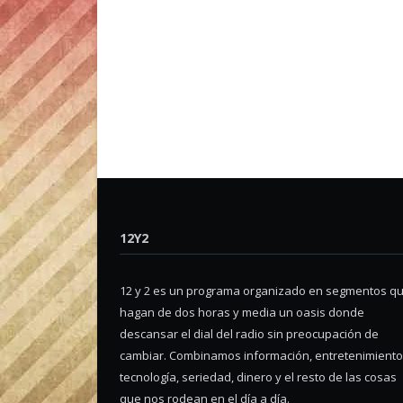
12Y2
12 y 2 es un programa organizado en segmentos q
hagan de dos horas y media un oasis donde
descansar el dial del radio sin preocupación de
cambiar. Combinamos información, entretenimiento
tecnología, seriedad, dinero y el resto de las cosas
que nos rodean en el día a día.