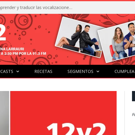
La IA está acercándonos a comprender y traducir las vocalizaciones y comportamientos de nuestras mascotas
CASTS
RECETAS
SEGMENTOS
CUMPLEA
F