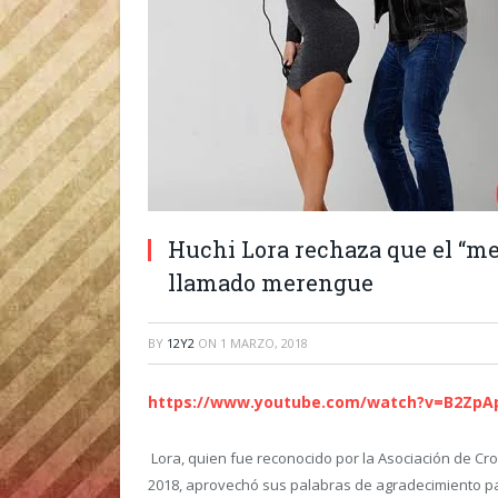
Huchi Lora rechaza que el “me
llamado merengue
BY
12Y2
ON
1 MARZO, 2018
https://www.youtube.com/watch?v=B2ZpA
Lora, quien fue reconocido por la Asociación de Cro
2018, aprovechó sus palabras de agradecimiento par