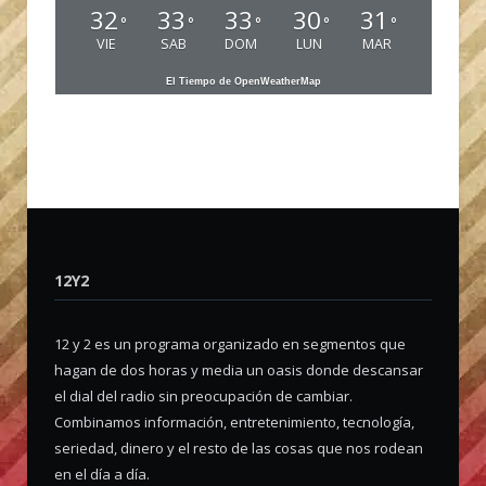
32
33
33
30
31
°
°
°
°
°
VIE
SAB
DOM
LUN
MAR
El Tiempo de OpenWeatherMap
12Y2
12 y 2 es un programa organizado en segmentos que
hagan de dos horas y media un oasis donde descansar
el dial del radio sin preocupación de cambiar.
Combinamos información, entretenimiento, tecnología,
seriedad, dinero y el resto de las cosas que nos rodean
en el día a día.