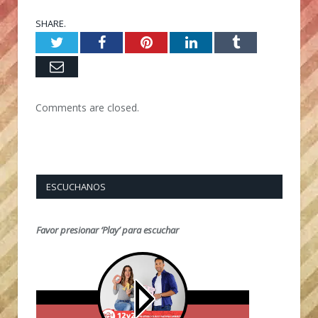
SHARE.
Twitter
Facebook
Pinterest
LinkedIn
Tumblr
Email
Comments are closed.
ESCUCHANOS
Favor presionar ‘Play’ para escuchar