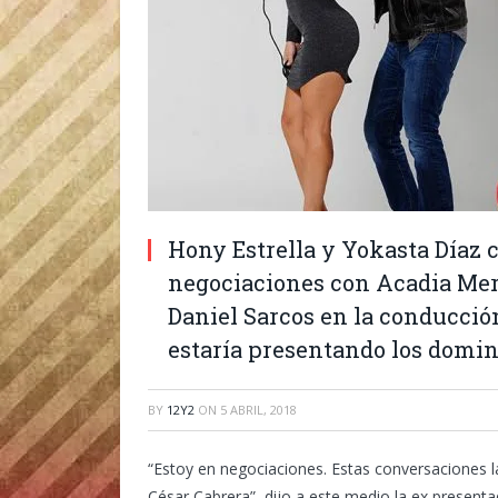
Hony Estrella y Yokasta Díaz
negociaciones con Acadia Mer
Daniel Sarcos en la conducció
estaría presentando los domi
BY
12Y2
ON
5 ABRIL, 2018
“Estoy en negociaciones. Estas conversaciones l
César Cabrera”, dijo a este medio la ex present