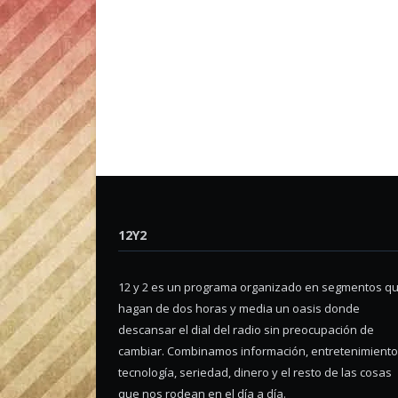
12Y2
12 y 2 es un programa organizado en segmentos q
hagan de dos horas y media un oasis donde
descansar el dial del radio sin preocupación de
cambiar. Combinamos información, entretenimiento
tecnología, seriedad, dinero y el resto de las cosas
que nos rodean en el día a día.