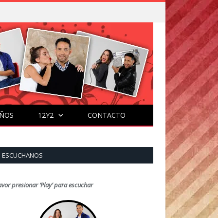
ÑOS
12Y2
CONTACTO
ESCUCHANOS
avor presionar ‘Play’ para escuchar