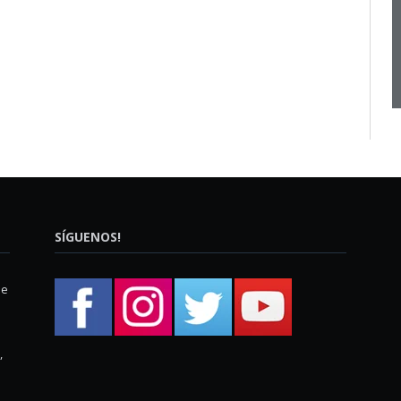
SÍGUENOS!
ue
,