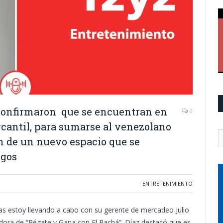
 confirmaron que se encuentran en
0
cantil, para sumarse al venezolano
n de un nuevo espacio que se
ngos
ENTRETENIMIENTO
as estoy llevando a cabo con su gerente de mercadeo Julio
adora de “Pégate y Gana con El Pachá”. Díaz destacó que es