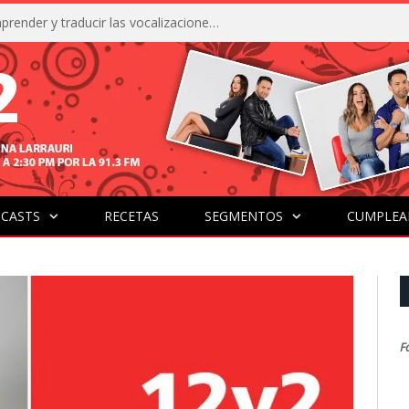
La IA está acercándonos a comprender y traducir las vocalizaciones y comportamientos de nuestras mascotas
CASTS
RECETAS
SEGMENTOS
CUMPLEA
F