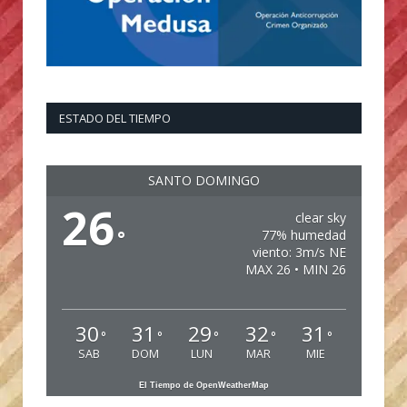
ESTADO DEL TIEMPO
SANTO DOMINGO
26
clear sky
°
77% humedad
viento: 3m/s NE
MAX 26 • MIN 26
30
31
29
32
31
°
°
°
°
°
SAB
DOM
LUN
MAR
MIE
El Tiempo de OpenWeatherMap