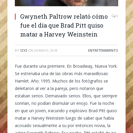
Gwyneth Paltrow relató cómo
0
fue el día que Brad Pitt quiso
matar a Harvey Weinstein
BY
12Y2
ON
24 MAYO, 2018
ENTRETENIMIENTO
Fue durante una premiere. En Broadway, Nueva York.
Se estrenaba una de las obras más maravillosas:
Hamlet. Año: 1995. Muchos de los fotógrafos se
deleitaron al ver a la pareja, pero notaron que
estaban serios. Demasiado serios. Ellos, que siempre
sonrían, no podían disimular un enojo. Fue la noche
en que un joven, iracundo y explosivo Brad Pitt quiso
matar a Harvey Weinstein luego de saber que había
acosado sexualmente a su por entonces novia, la
actriz Gwyneth Paltrow. Esa noche, Pitt estalló de ira