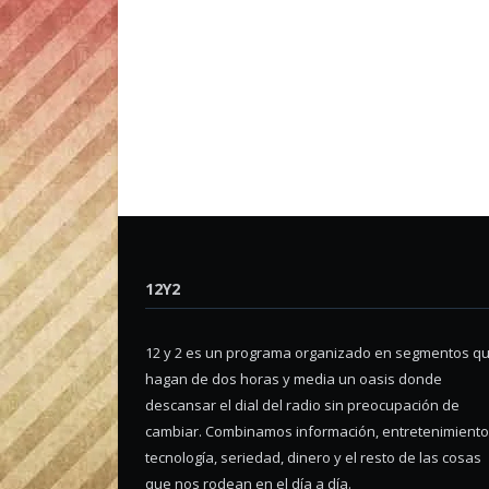
12Y2
12 y 2 es un programa organizado en segmentos q
hagan de dos horas y media un oasis donde
descansar el dial del radio sin preocupación de
cambiar. Combinamos información, entretenimiento
tecnología, seriedad, dinero y el resto de las cosas
que nos rodean en el día a día.