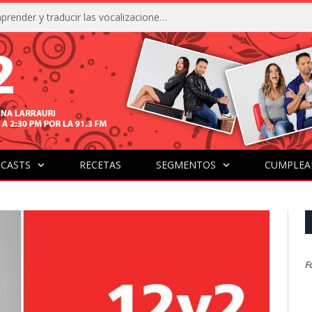
La IA está acercándonos a comprender y traducir las vocalizaciones y comportamientos de nuestras mascotas
CASTS
RECETAS
SEGMENTOS
CUMPLEA
F