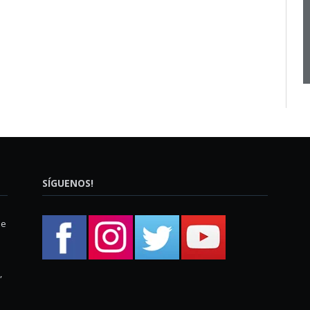
SÍGUENOS!
ue
,