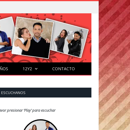
ÑOS
12Y2
CONTACTO
ESCUCHANOS
avor presionar ‘Play’ para escuchar