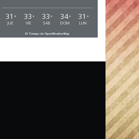
31
33
33
34
31
°
°
°
°
°
JUE
VIE
SAB
DOM
LUN
El Tiempo de OpenWeatherMap