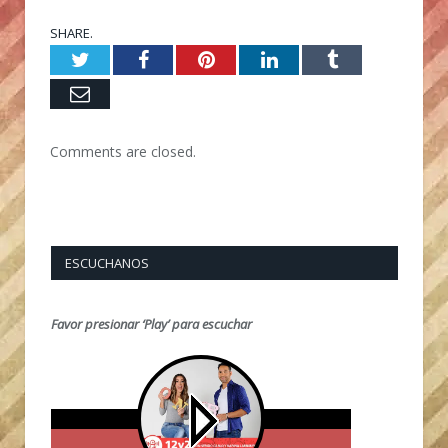
SHARE.
Twitter
Facebook
Pinterest
LinkedIn
Tumblr
Email
Comments are closed.
ESCUCHANOS
Favor presionar ‘Play’ para escuchar