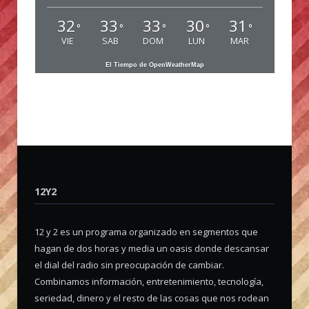
32
33
33
30
31
°
°
°
°
°
VIE
SAB
DOM
LUN
MAR
El Tiempo de OpenWeatherMap
12Y2
12 y 2 es un programa organizado en segmentos que
hagan de dos horas y media un oasis donde descansar
el dial del radio sin preocupación de cambiar.
Combinamos información, entretenimiento, tecnología,
seriedad, dinero y el resto de las cosas que nos rodean