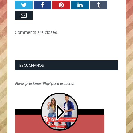
Twitter
Facebook
Pinterest
LinkedIn
Tumblr
Email
Comments are closed.
ESCUCHANOS
Favor presionar ‘Play’ para escuchar