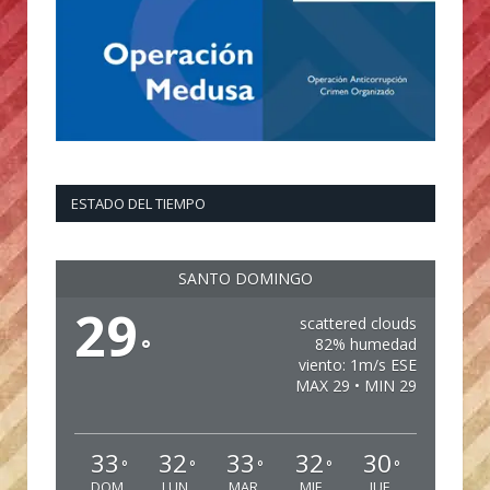
ESTADO DEL TIEMPO
SANTO DOMINGO
29
scattered clouds
°
82% humedad
viento: 1m/s ESE
MAX 29 • MIN 29
33
32
33
32
30
°
°
°
°
°
DOM
LUN
MAR
MIE
JUE