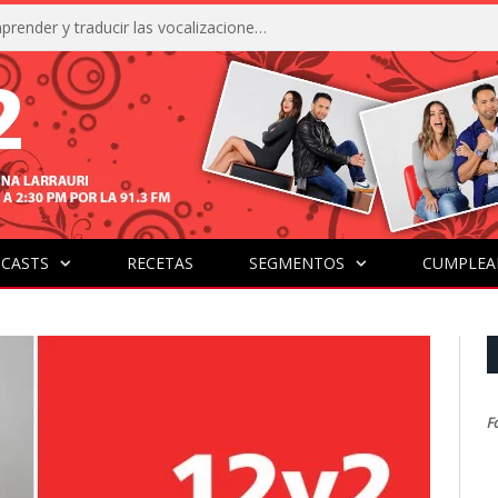
La IA está acercándonos a comprender y traducir las vocalizaciones y comportamientos de nuestras mascotas
CASTS
RECETAS
SEGMENTOS
CUMPLEA
F