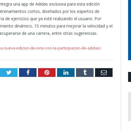
ntegra una app de Adidas exclusiva para esta edición
entrenamientos cortos, diseñados por los expertos de
 de ejercicios que ya esté realizando el usuario. Por
amiento dinámico, 15 minutos para mejorar la velocidad y el
cuperarse de una carrera, entre otras sugerencias.
-nueva-edicion-de-ionic-con-la-participacion-de-adidas/
Twitter
Facebook
Pinterest
LinkedIn
Tumblr
Email