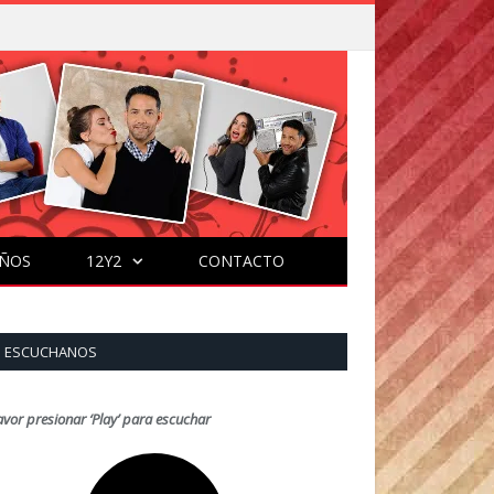
ÑOS
12Y2
CONTACTO
ESCUCHANOS
avor presionar ‘Play’ para escuchar