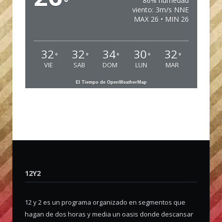
°
86% humedad
viento: 3m/s NNE
MAX 26 • MIN 26
32
32
34
30
32
°
°
°
°
°
VIE
SAB
DOM
LUN
MAR
El Tiempo de OpenWeatherMap
12Y2
12 y 2 es un programa organizado en segmentos que
hagan de dos horas y media un oasis donde descansar