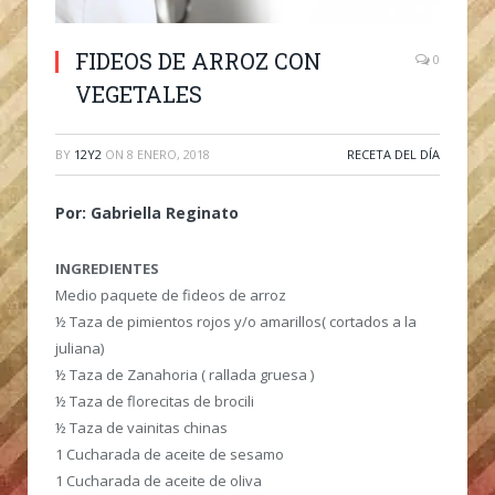
FIDEOS DE ARROZ CON
0
VEGETALES
BY
12Y2
ON
8 ENERO, 2018
RECETA DEL DÍA
Por: Gabriella Reginato
INGREDIENTES
Medio paquete de fideos de arroz
½ Taza de pimientos rojos y/o amarillos( cortados a la
juliana)
½ Taza de Zanahoria ( rallada gruesa )
½ Taza de florecitas de brocili
½ Taza de vainitas chinas
1 Cucharada de aceite de sesamo
1 Cucharada de aceite de oliva