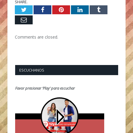
SHARE.
Twitter
Facebook
Pinterest
LinkedIn
Tumblr
Email
Comments are closed.
ESCUCHANOS
Favor presionar ‘Play’ para escuchar