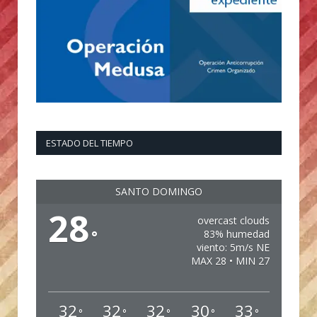
ESTADO DEL TIEMPO
SANTO DOMINGO
28
overcast clouds
°
83% humedad
viento: 5m/s NE
MAX 28 • MIN 27
32
32
32
30
33
°
°
°
°
°