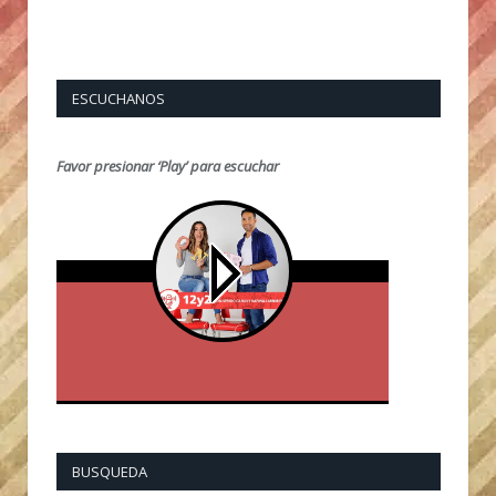
ESCUCHANOS
Favor presionar ‘Play’ para escuchar
BUSQUEDA