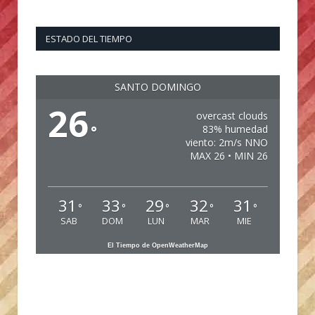
ESTADO DEL TIEMPO
SANTO DOMINGO
26
overcast clouds
°
83% humedad
viento: 2m/s NNO
MAX 26 • MIN 26
31
33
29
32
31
°
°
°
°
°
SAB
DOM
LUN
MAR
MIE
El Tiempo de OpenWeatherMap