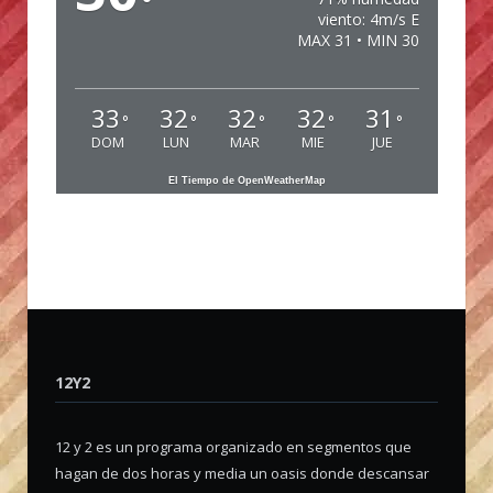
°
viento: 4m/s E
MAX 31 • MIN 30
33
32
32
32
31
°
°
°
°
°
DOM
LUN
MAR
MIE
JUE
El Tiempo de OpenWeatherMap
12Y2
12 y 2 es un programa organizado en segmentos que
hagan de dos horas y media un oasis donde descansar