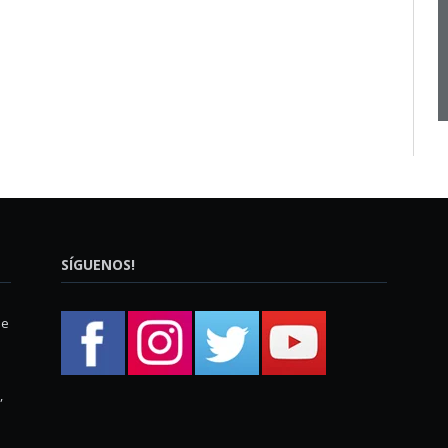
SÍGUENOS!
ue
,