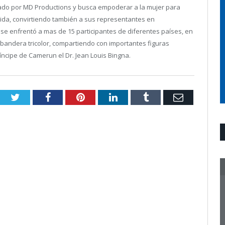
do por MD Productions y busca empoderar a la mujer para
vida, convirtiendo también a sus representantes en
e enfrentó a mas de 15 participantes de diferentes países, en
 bandera tricolor, compartiendo con importantes figuras
íncipe de Camerun el Dr. Jean Louis Bingna.
Twitter
Facebook
Pinterest
LinkedIn
Tumblr
Email