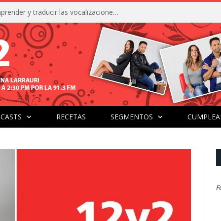
La IA está acercándonos a comprender y traducir las vocalizaciones y comportamientos de nuestras mascotas
CASTS
RECETAS
SEGMENTOS
CUMPLEA
F