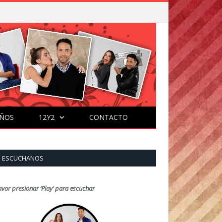
ÑOS
12Y2
CONTACTO
ESCUCHANOS
avor presionar ‘Play’ para escuchar