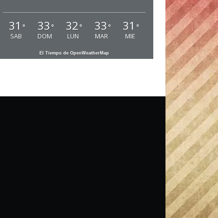
31
33
32
33
31
°
°
°
°
°
SAB
DOM
LUN
MAR
MIE
El Tiempo de OpenWeatherMap