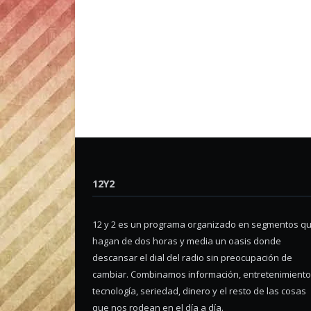
12Y2
12 y 2 es un programa organizado en segmentos q
hagan de dos horas y media un oasis donde
descansar el dial del radio sin preocupación de
cambiar. Combinamos información, entretenimiento
tecnología, seriedad, dinero y el resto de las cosas
que nos rodean en el día a día.