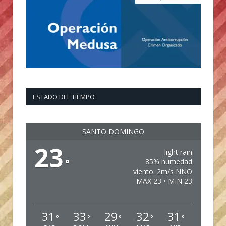
ESTADO DEL TIEMPO
SANTO DOMINGO
23
light rain
°
85% humedad
viento: 2m/s NNO
MAX 23 • MIN 23
31
33
29
32
31
°
°
°
°
°