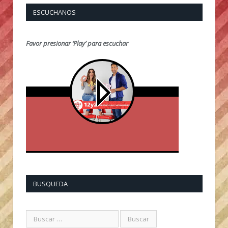
ESCUCHANOS
Favor presionar ‘Play’ para escuchar
BUSQUEDA