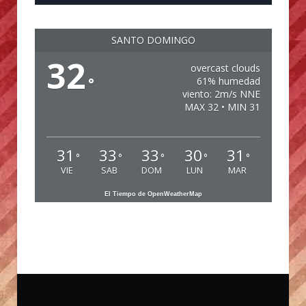
SANTO DOMINGO
32
overcast clouds
°
61% humedad
viento: 2m/s NNE
MAX 32 • MIN 31
31
33
33
30
31
°
°
°
°
°
VIE
SAB
DOM
LUN
MAR
El Tiempo de OpenWeatherMap