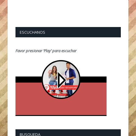
ESCUCHANOS
Favor presionar ‘Play’ para escuchar
BUSQUEDA