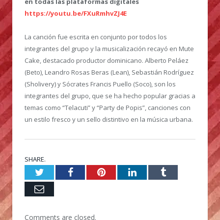
en todas las plataformas digitales
https://youtu.be/FXuRmhvZJ4E
La canción fue escrita en conjunto por todos los
integrantes del grupo y la musicalización recayó en Mute
Cake, destacado productor dominicano. Alberto Peláez
(Beto), Leandro Rosas Beras (Lean), Sebastián Rodríguez
(Sholivery) y Sócrates Francis Puello (Soco), son los
integrantes del grupo, que se ha hecho popular gracias a
temas como “Telacuti” y “Party de Popis”, canciones con
un estilo fresco y un sello distintivo en la música urbana.
SHARE.
Twitter
Facebook
Pinterest
LinkedIn
Tumblr
Email
Comments are closed.