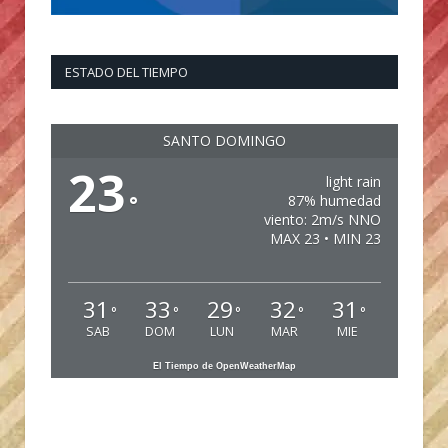
ESTADO DEL TIEMPO
SANTO DOMINGO
23
light rain
°
87% humedad
viento: 2m/s NNO
MAX 23 • MIN 23
31
33
29
32
31
°
°
°
°
°
SAB
DOM
LUN
MAR
MIE
El Tiempo de OpenWeatherMap