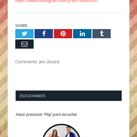
https://www.instagram.com/p/BiPYXKhA0So/
SHARE.
Twitter
Facebook
Pinterest
LinkedIn
Tumblr
Email
Comments are closed.
ESCUCHANOS
Favor presionar ‘Play’ para escuchar