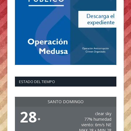
ESTADO DEL TIEMPO
SANTO DOMINGO
28
clear sky
°
77% humedad
viento: 6m/s NE
MAX 28 • MIN 28