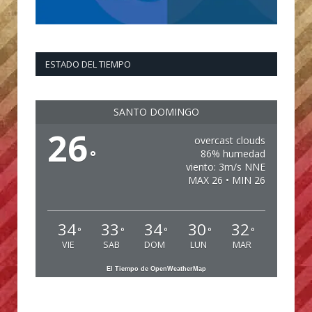
ESTADO DEL TIEMPO
SANTO DOMINGO
26
overcast clouds
°
86% humedad
viento: 3m/s NNE
MAX 26 • MIN 26
34
33
34
30
32
°
°
°
°
°
VIE
SAB
DOM
LUN
MAR
El Tiempo de OpenWeatherMap