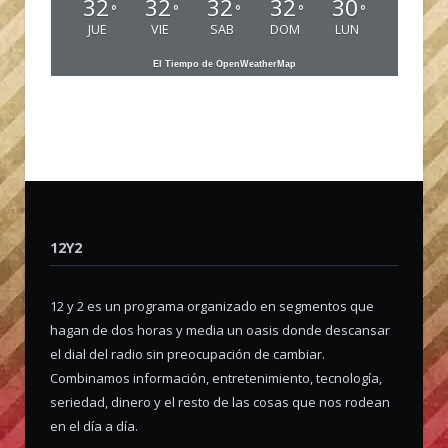
32
32
32
32
30
°
°
°
°
°
JUE
VIE
SAB
DOM
LUN
El Tiempo de OpenWeatherMap
12Y2
12 y 2 es un programa organizado en segmentos que
hagan de dos horas y media un oasis donde descansar
el dial del radio sin preocupación de cambiar.
Combinamos información, entretenimiento, tecnología,
seriedad, dinero y el resto de las cosas que nos rodean
en el día a día.