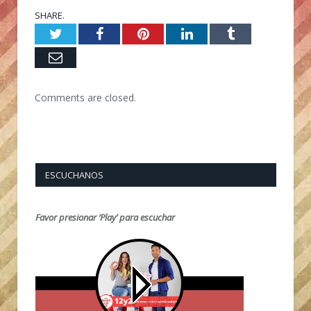
SHARE.
Twitter
Facebook
Pinterest
LinkedIn
Tumblr
Email
Comments are closed.
ESCUCHANOS
Favor presionar ‘Play’ para escuchar