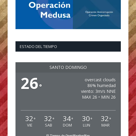
ESTADO DEL TIEMPO
SANTO DOMINGO
26
overcast clouds
°
86% humedad
viento: 3m/s NNE
MAX 26 • MIN 26
32
32
34
30
32
°
°
°
°
°
VIE
SAB
DOM
LUN
MAR
El Tiempo de OpenWeatherMap