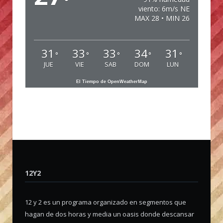
°
viento: 6m/s NE
MAX 28 • MIN 26
31
33
33
34
31
°
°
°
°
°
JUE
VIE
SAB
DOM
LUN
El Tiempo de OpenWeatherMap
12Y2
12 y 2 es un programa organizado en segmentos que
hagan de dos horas y media un oasis donde descansar