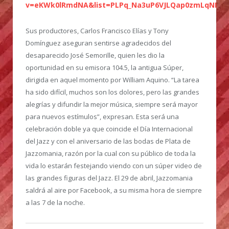
v=eKWk0lRmdNA&list=PLPq_Na3uP6VJLQap0zmLqNKxb
Sus productores, Carlos Francisco Elías y Tony
Domínguez aseguran sentirse agradecidos del
desaparecido José Semorille, quien les dio la
oportunidad en su emisora 104.5, la antigua Súper,
dirigida en aquel momento por William Aquino. “La tarea
ha sido difícil, muchos son los dolores, pero las grandes
alegrías y difundir la mejor música, siempre será mayor
para nuevos estímulos”, expresan. Esta será una
celebración doble ya que coincide el Día Internacional
del Jazz y con el aniversario de las bodas de Plata de
Jazzomania, razón por la cual con su público de toda la
vida lo estarán festejando viendo con un súper video de
las grandes figuras del Jazz. El 29 de abril, Jazzomania
saldrá al aire por Facebook, a su misma hora de siempre
a las 7 de la noche.