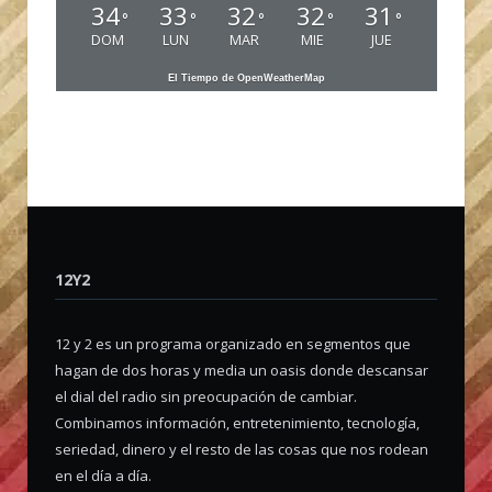
34
33
32
32
31
°
°
°
°
°
DOM
LUN
MAR
MIE
JUE
El Tiempo de OpenWeatherMap
12Y2
12 y 2 es un programa organizado en segmentos que
hagan de dos horas y media un oasis donde descansar
el dial del radio sin preocupación de cambiar.
Combinamos información, entretenimiento, tecnología,
seriedad, dinero y el resto de las cosas que nos rodean
en el día a día.