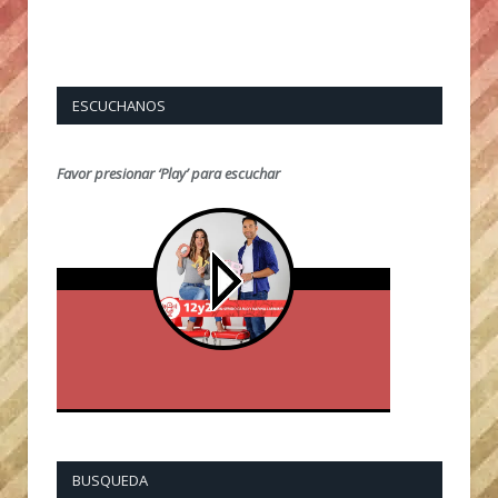
ESCUCHANOS
Favor presionar ‘Play’ para escuchar
BUSQUEDA