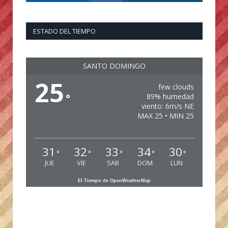
ESTADO DEL TIEMPO
SANTO DOMINGO
25
few clouds
°
89% humedad
viento: 6m/s NE
MAX 25 • MIN 25
31
32
33
34
30
°
°
°
°
°
JUE
VIE
SAB
DOM
LUN
El Tiempo de OpenWeatherMap