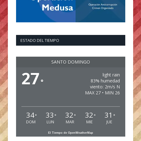
ESTADO DEL TIEMPO
SANTO DOMINGO
27
light rain
°
83% humedad
viento: 2m/s N
MAX 27 • MIN 26
34
33
32
32
31
°
°
°
°
°
DOM
LUN
MAR
MIE
JUE
El Tiempo de OpenWeatherMap