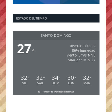
ESTADO DEL TIEMPO
SANTO DOMINGO
27
overcast clouds
°
86% humedad
viento: 3m/s NNE
MAX 27 • MIN 27
32
32
34
30
32
°
°
°
°
°
VIE
SAB
DOM
LUN
MAR
El Tiempo de OpenWeatherMap