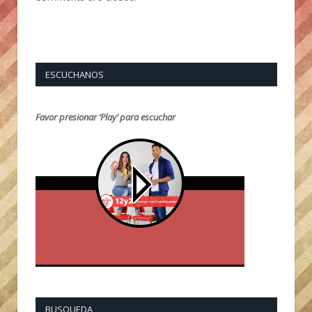
ESCUCHANOS
Favor presionar ‘Play’ para escuchar
BUSQUEDA