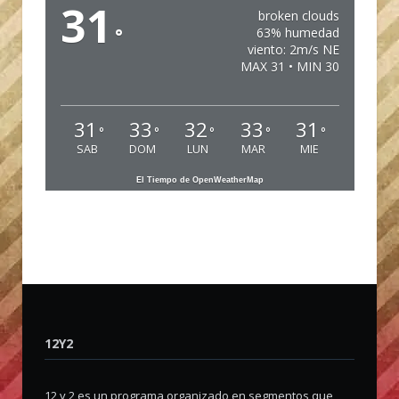
31
broken clouds
°
63% humedad
viento: 2m/s NE
MAX 31 • MIN 30
31
33
32
33
31
°
°
°
°
°
SAB
DOM
LUN
MAR
MIE
El Tiempo de OpenWeatherMap
12Y2
12 y 2 es un programa organizado en segmentos que