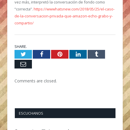
vez más, interpretó la conversación de fondo como
“correcta”.
https://wwwhatsnew.com/2018/05/25/el-caso-
de-la-conversacion-privada-que-amazon-echo-grabo-y-
compartio/
SHARE.
Twitter
Facebook
Pinterest
LinkedIn
Tumblr
Email
Comments are closed.
ESCUCHANOS