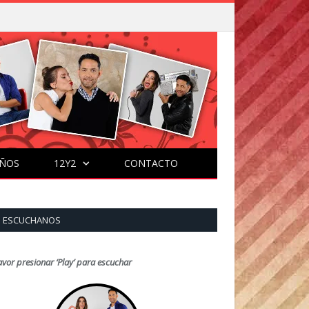
ÑOS
12Y2
CONTACTO
ESCUCHANOS
avor presionar ‘Play’ para escuchar