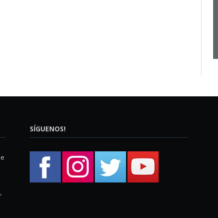
SÍGUENOS!
ue
,