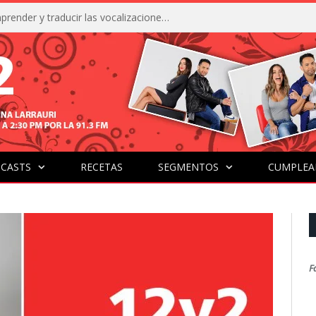
La IA está acercándonos a comprender y traducir las vocalizaciones y comportamientos de nuestras mascotas
CASTS
RECETAS
SEGMENTOS
CUMPLEA
F