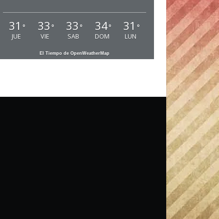
31
33
33
34
31
°
°
°
°
°
JUE
VIE
SAB
DOM
LUN
El Tiempo de OpenWeatherMap