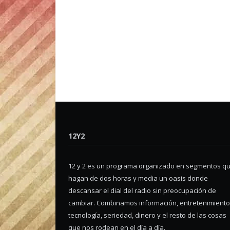
12Y2
12 y 2 es un programa organizado en segmentos q
hagan de dos horas y media un oasis donde
descansar el dial del radio sin preocupación de
cambiar. Combinamos información, entretenimiento
tecnología, seriedad, dinero y el resto de las cosas
que nos rodean en el día a día.