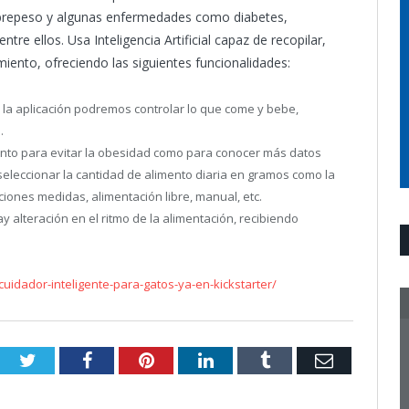
brepeso y algunas enfermedades como diabetes,
tre ellos. Usa Inteligencia Artificial capaz de recopilar,
miento, ofreciendo las siguientes funcionalidades:
 la aplicación podremos controlar lo que come y bebe,
.
anto para evitar la obesidad como para conocer más datos
seleccionar la cantidad de alimento diaria en gramos como la
iones medidas, alimentación libre, manual, etc.
ay alteración en el ritmo de la alimentación, recibiendo
idador-inteligente-para-gatos-ya-en-kickstarter/
Twitter
Facebook
Pinterest
LinkedIn
Tumblr
Email