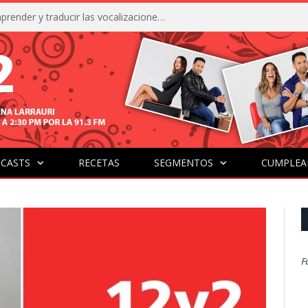
La IA está acercándonos a comprender y traducir las vocalizaciones y comportamientos de nuestras mascotas
CASTS
RECETAS
SEGMENTOS
CUMPLEA
F