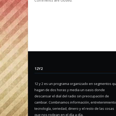
Comments are closed.
12Y2
12 y 2 es un programa organizado en segmentos q
hagan de dos horas y media un oasis donde
descansar el dial del radio sin preocupación de
cambiar. Combinamos información, entretenimiento
tecnología, seriedad, dinero y el resto de las cosas
que nos rodean en el día a día.