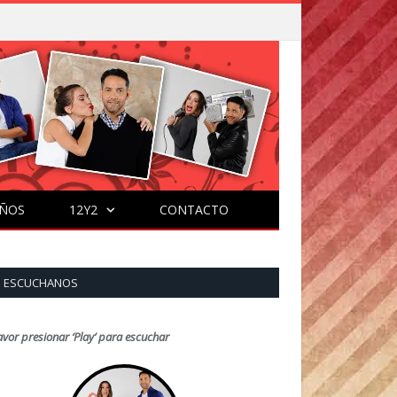
ÑOS
12Y2
CONTACTO
ESCUCHANOS
avor presionar ‘Play’ para escuchar