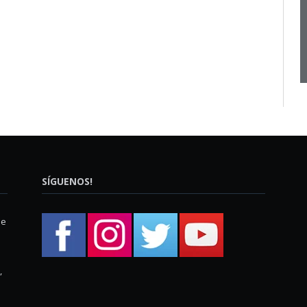
SÍGUENOS!
ue
,