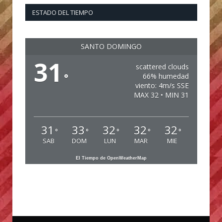
ESTADO DEL TIEMPO
SANTO DOMINGO
31
scattered clouds
°
66% humedad
viento: 4m/s SSE
MAX 32 • MIN 31
31
33
32
32
32
°
°
°
°
°
SAB
DOM
LUN
MAR
MIE
El Tiempo de OpenWeatherMap