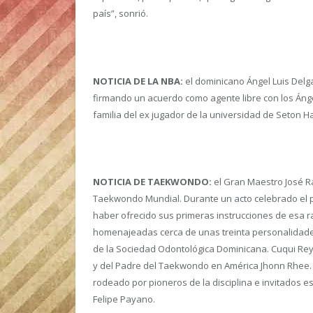
país”, sonrió.
NOTICIA DE LA NBA:
el dominicano Ángel Luis Delga
firmando un acuerdo como agente libre con los Ángel
familia del ex jugador de la universidad de Seton Ha
NOTICIA DE TAEKWONDO:
el Gran Maestro José R
Taekwondo Mundial. Durante un acto celebrado el 
haber ofrecido sus primeras instrucciones de esa 
homenajeadas cerca de unas treinta personalidades 
de la Sociedad Odontológica Dominicana. Cuqui Reyes
y del Padre del Taekwondo en América Jhonn Rhee. 
rodeado por pioneros de la disciplina e invitados e
Felipe Payano.