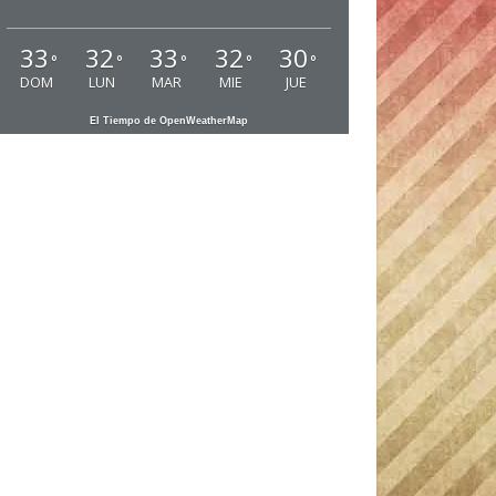
33
32
33
32
30
°
°
°
°
°
DOM
LUN
MAR
MIE
JUE
El Tiempo de OpenWeatherMap