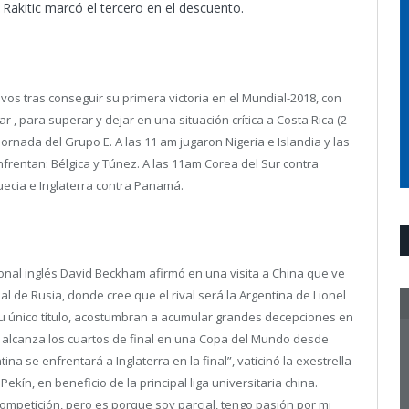
 Rakitic marcó el tercero en el descuento.
avos tras conseguir su primera victoria en el Mundial-2018, con
, para superar y dejar en una situación crítica a Costa Rica (2-
ornada del Grupo E. A las 11 am jugaron Nigeria e Islandia y las
rentan: Bélgica y Túnez. A las 11am Corea del Sur contra
ecia e Inglaterra contra Panamá.
cional inglés David Beckham afirmó en una visita a China que ve
al de Rusia, donde cree que el rival será la Argentina de Lionel
su único título, acostumbran a acumular grandes decepciones en
o alcanza los cuartos de final en una Copa del Mundo desde
a se enfrentará a Inglaterra en la final”, vaticinó la exestrella
kín, en beneficio de la principal liga universitaria china.
competición, pero es porque soy parcial, tengo pasión por mi