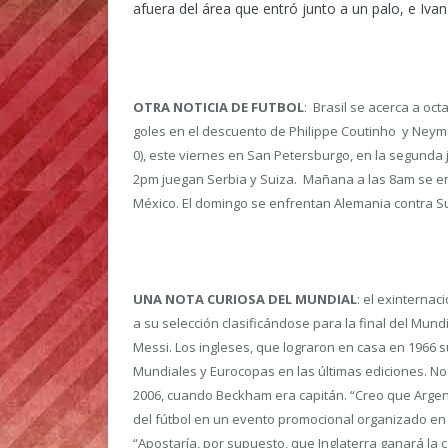
afuera del área que entró junto a un palo, e Ivan
OTRA NOTICIA DE FUTBOL
: Brasil se acerca a oct
goles en el descuento de Philippe Coutinho y Neymar 
0), este viernes en San Petersburgo, en la segunda j
2pm juegan Serbia y Suiza. Mañana a las 8am se enf
México. El domingo se enfrentan Alemania contra Su
UNA NOTA CURIOSA DEL MUNDIAL
: el exinterna
a su selección clasificándose para la final del Mundi
Messi. Los ingleses, que lograron en casa en 1966 
Mundiales y Eurocopas en las últimas ediciones. N
2006, cuando Beckham era capitán. “Creo que Argentin
del fútbol en un evento promocional organizado en Pe
“Apostaría, por supuesto, que Inglaterra ganará la 