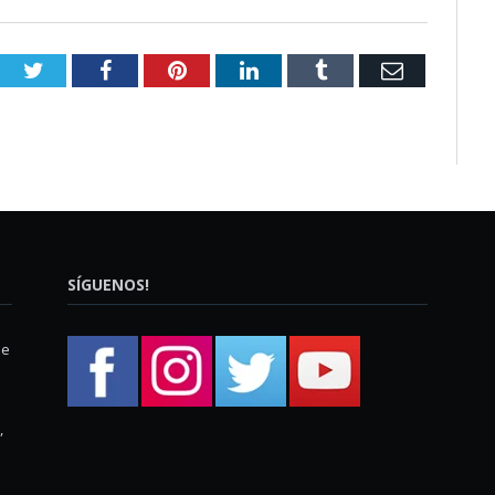
Twitter
Facebook
Pinterest
LinkedIn
Tumblr
Email
SÍGUENOS!
ue
,