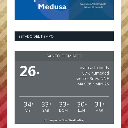
ESTADO DEL TIEMPO
SANTO DOMINGO
26
overcast clouds
°
87% humedad
viento: 3m/s NNE
MAX 26 • MIN 26
34
33
33
30
31
°
°
°
°
°
VIE
SAB
DOM
LUN
MAR
El Tiempo de OpenWeatherMap