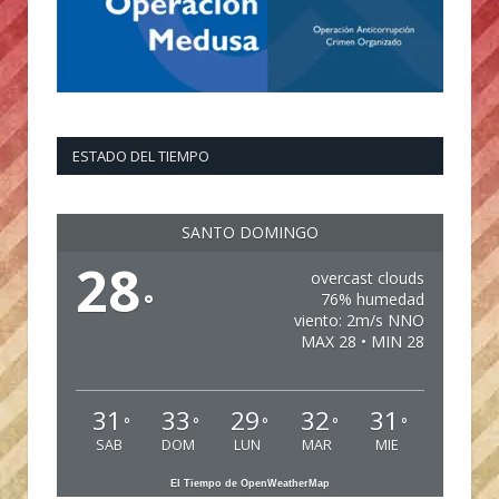
ESTADO DEL TIEMPO
SANTO DOMINGO
28
overcast clouds
°
76% humedad
viento: 2m/s NNO
MAX 28 • MIN 28
31
33
29
32
31
°
°
°
°
°
SAB
DOM
LUN
MAR
MIE
El Tiempo de OpenWeatherMap