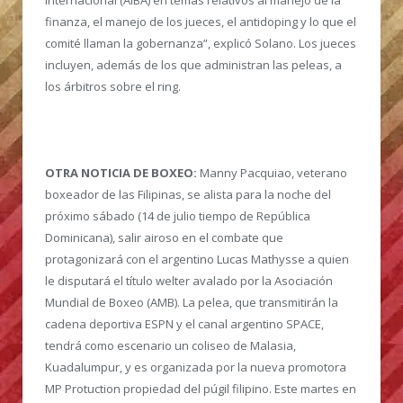
Internacional (AIBA) en temas relativos al manejo de la
finanza, el manejo de los jueces, el antidoping y lo que el
comité llaman la gobernanza”, explicó Solano. Los jueces
incluyen, además de los que administran las peleas, a
los árbitros sobre el ring.
OTRA NOTICIA DE BOXEO:
Manny Pacquiao, veterano
boxeador de las Filipinas, se alista para la noche del
próximo sábado (14 de julio tiempo de República
Dominicana), salir airoso en el combate que
protagonizará con el argentino Lucas Mathysse a quien
le disputará el título welter avalado por la Asociación
Mundial de Boxeo (AMB). La pelea, que transmitirán la
cadena deportiva ESPN y el canal argentino SPACE,
tendrá como escenario un coliseo de Malasia,
Kuadalumpur, y es organizada por la nueva promotora
MP Protuction propiedad del púgil filipino. Este martes en