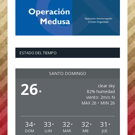
ESTADO DEL TIEMPO
SANTO DOMINGO
26
clear sky
°
82% humedad
viento: 2m/s N
MAX 26 • MIN 26
34
33
32
32
31
°
°
°
°
°
DOM
LUN
MAR
MIE
JUE