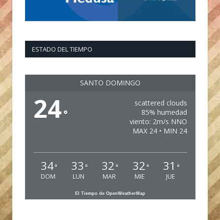
ESTADO DEL TIEMPO
SANTO DOMINGO
24
scattered clouds
°
85% humedad
viento: 2m/s NNO
MAX 24 • MIN 24
34
33
32
32
31
°
°
°
°
°
DOM
LUN
MAR
MIE
JUE
El Tiempo de OpenWeatherMap