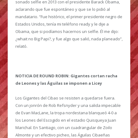
sonado selfie en 2013 con el presidente Barack Obama,
aclarando que fue espontáneo y que se lo pidió al
mandatario. “Fue histórico, el primer presidente negro de
Estados Unidos, tenía mi teléfono ready y le dije a
Obama, que si podíamos hacernos un selfie. Él me dijo:
¿whait no Big Papi?, y fue algo que salió, nada planeado”,
relató.
NOTICIA DE ROUND ROBIN: Gigantes cortan racha
de Leones y las Águilas se imponen a Licey
Los Gigantes del Cibao se resisten a quedarse fuera.
Con un jonrón de Rob Refsnyder y una salida impecable
de Evan MacLane, la tropa nordestana blanqueó 4-0 a
los Leones del Escogido en el estadio Quisqueya Juan
Marichal. En Santiago, con un cuadrangular de Zoilo
Almonte y un efectivo picheo, las Águilas Cibaeñas