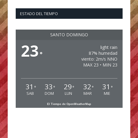
ESTADO DEL TIEMPO
SANTO DOMINGO
23
light rain
°
87% humedad
viento: 2m/s NNO
MAX 23 • MIN 23
31
33
29
32
31
°
°
°
°
°
SAB
DOM
LUN
MAR
MIE
El Tiempo de OpenWeatherMap