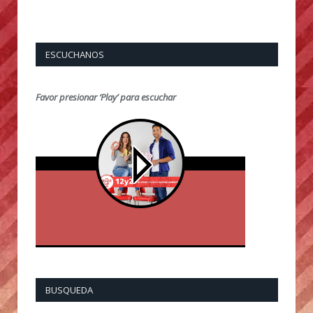
ESCUCHANOS
Favor presionar ‘Play’ para escuchar
BUSQUEDA