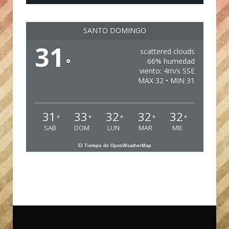
SANTO DOMINGO
31
scattered clouds
°
66% humedad
viento: 4m/s SSE
MAX 32 • MIN 31
31
33
32
32
32
°
°
°
°
°
SAB
DOM
LUN
MAR
MIE
El Tiempo de OpenWeatherMap