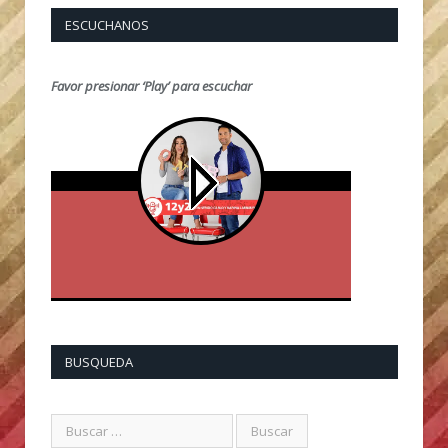
ESCUCHANOS
Favor presionar ‘Play’ para escuchar
BUSQUEDA