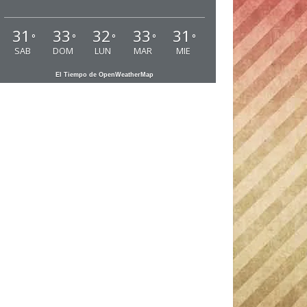
31
33
32
33
31
°
°
°
°
°
SAB
DOM
LUN
MAR
MIE
El Tiempo de OpenWeatherMap