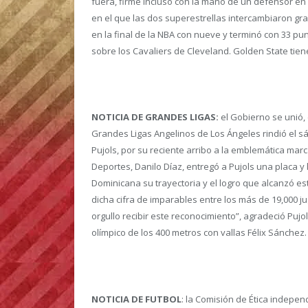
fuera, firme incluso con la mano de un defensor en
en el que las dos superestrellas intercambiaron gra
en la final de la NBA con nueve y terminó con 33 pu
sobre los Cavaliers de Cleveland. Golden State tien
NOTICIA DE GRANDES LIGAS:
el Gobierno se unió,
Grandes Ligas Angelinos de Los Ángeles rindió el 
Pujols, por su reciente arribo a la emblemática mar
Deportes, Danilo Díaz, entregó a Pujols una placa y
Dominicana su trayectoria y el logro que alcanzó e
dicha cifra de imparables entre los más de 19,000 
orgullo recibir este reconocimiento”, agradeció Pu
olímpico de los 400 metros con vallas Félix Sánchez.
NOTICIA DE FUTBOL
: la Comisión de Ética indepen