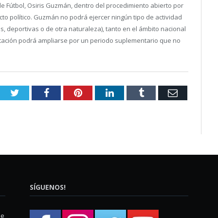
de Fútbol, Osiris Guzmán, dentro del procedimiento abierto por
acto político. Guzmán no podrá ejercer ningún tipo de actividad
s, deportivas o de otra naturaleza), tanto en el ámbito nacional
ilitación podrá ampliarse por un periodo suplementario que no
Twitter
Facebook
Pinterest
LinkedIn
Tumblr
Email
SÍGUENOS!
ue