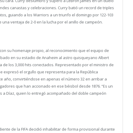
 su cara. Curry deslumbró y superó a LeBron James en un duelo
ndes canastas y celebraciones. Curry batió un record de triples
ntos, guiando a los Warriors a un triunfo el domingo por 122-103
e una ventaja de 2-0 en la lucha por el anillo de campeón.
 con su homenaje propio, al reconocimiento que el equipo de
sábado en su estadio de Anaheim al astro quisqueyano Albert
ca de los 3,000 hits conectados. Representado por el ministro de
 le expresó el orgullo que representa para la República
ste año, convirtiéndose en apenas el número 32 en arribar a
jugadores que han accionado en ese béisbol desde 1876. “Es un
jols a Díaz, quien lo entregó acompañado del doble campeón
diente de la FIFA decidió inhabilitar de forma provisional durante