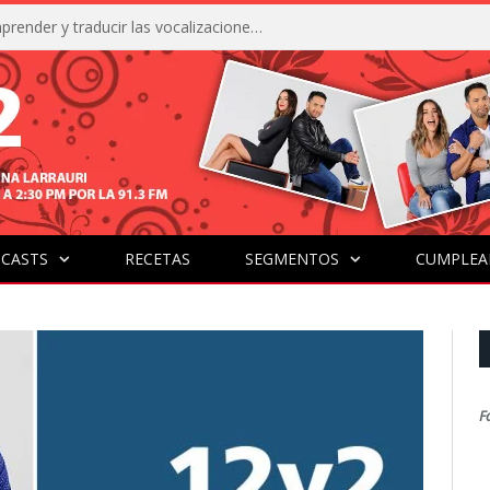
La IA está acercándonos a comprender y traducir las vocalizaciones y comportamientos de nuestras mascotas
CASTS
RECETAS
SEGMENTOS
CUMPLEA
F