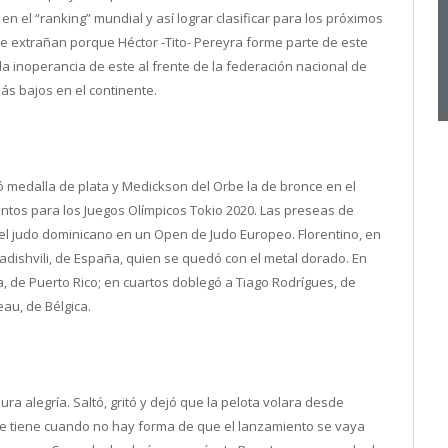
n el “ranking” mundial y así lograr clasificar para los próximos
e extrañan porque Héctor -Tito- Pereyra forme parte de este
a inoperancia de este al frente de la federación nacional de
más bajos en el continente.
ó medalla de plata y Medickson del Orbe la de bronce en el
untos para los Juegos Olímpicos Tokio 2020. Las preseas de
 el judo dominicano en un Open de Judo Europeo. Florentino, en
zadishvili, de España, quien se quedó con el metal dorado. En
na, de Puerto Rico; en cuartos doblegó a Tiago Rodrígues, de
eau, de Bélgica.
ra alegría. Saltó, gritó y dejó que la pelota volara desde
ue tiene cuando no hay forma de que el lanzamiento se vaya