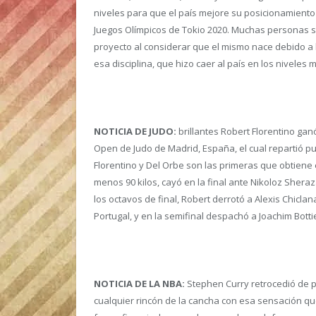
niveles para que el país mejore su posicionamiento e
Juegos Olímpicos de Tokio 2020. Muchas personas s
proyecto al considerar que el mismo nace debido a l
esa disciplina, que hizo caer al país en los niveles 
NOTICIA DE JUDO:
brillantes Robert Florentino gan
Open de Judo de Madrid, España, el cual repartió p
Florentino y Del Orbe son las primeras que obtiene
menos 90 kilos, cayó en la final ante Nikoloz Shera
los octavos de final, Robert derrotó a Alexis Chicla
Portugal, y en la semifinal despachó a Joachim Botti
NOTICIA DE LA NBA:
Stephen Curry retrocedió de pu
cualquier rincón de la cancha con esa sensación q