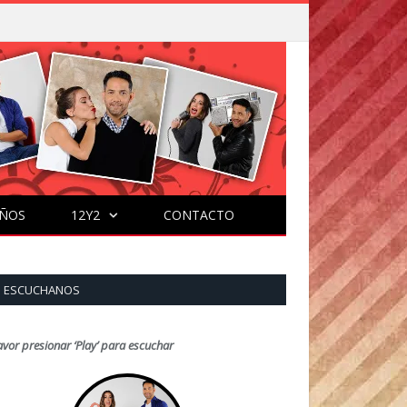
ÑOS
12Y2
CONTACTO
ESCUCHANOS
avor presionar ‘Play’ para escuchar