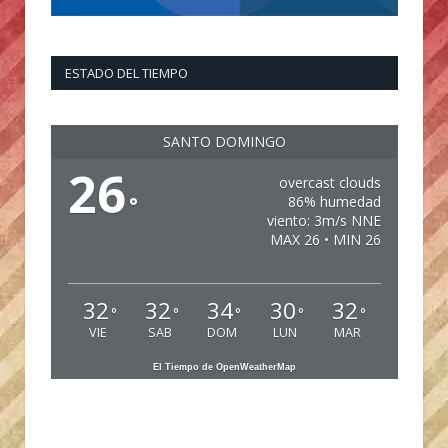
ESTADO DEL TIEMPO
SANTO DOMINGO
26
overcast clouds
°
86% humedad
viento: 3m/s NNE
MAX 26 • MIN 26
32
32
34
30
32
°
°
°
°
°
VIE
SAB
DOM
LUN
MAR
El Tiempo de OpenWeatherMap