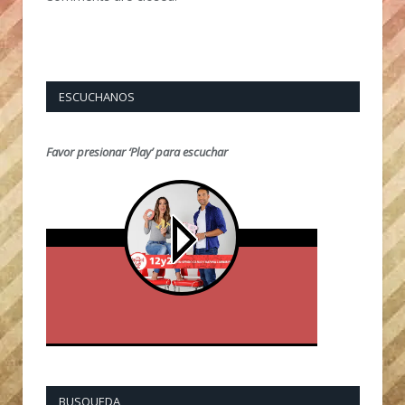
ESCUCHANOS
Favor presionar ‘Play’ para escuchar
BUSQUEDA