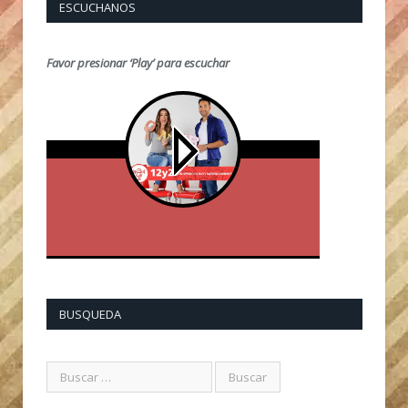
ESCUCHANOS
Favor presionar ‘Play’ para escuchar
BUSQUEDA