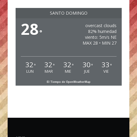
SANTO DOMINGO
28
overcast clouds
°
82% humedad
viento: 5m/s NE
MAX 28 • MIN 27
32
32
32
30
33
°
°
°
°
°
LUN
MAR
MIE
JUE
VIE
El Tiempo de OpenWeatherMap