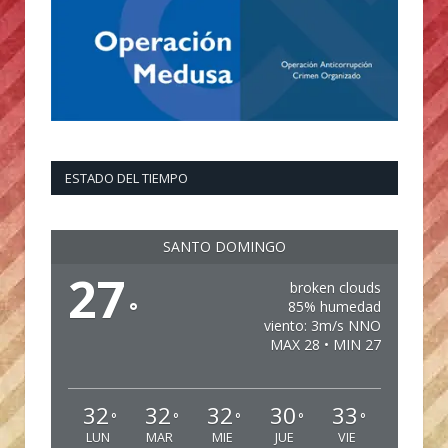
ESTADO DEL TIEMPO
SANTO DOMINGO
27
broken clouds
°
85% humedad
viento: 3m/s NNO
MAX 28 • MIN 27
32
32
32
30
33
°
°
°
°
°
LUN
MAR
MIE
JUE
VIE