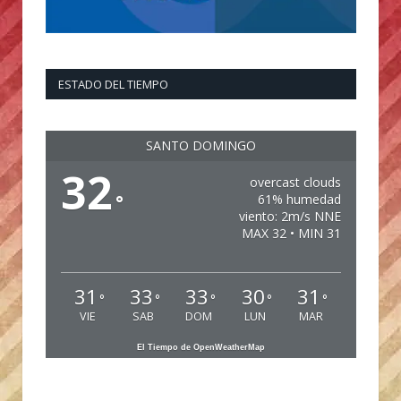
ESTADO DEL TIEMPO
SANTO DOMINGO
32
overcast clouds
°
61% humedad
viento: 2m/s NNE
MAX 32 • MIN 31
31
33
33
30
31
°
°
°
°
°
VIE
SAB
DOM
LUN
MAR
El Tiempo de OpenWeatherMap