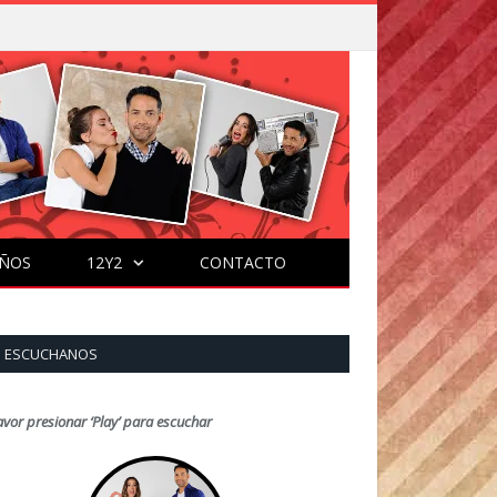
ÑOS
12Y2
CONTACTO
ESCUCHANOS
avor presionar ‘Play’ para escuchar