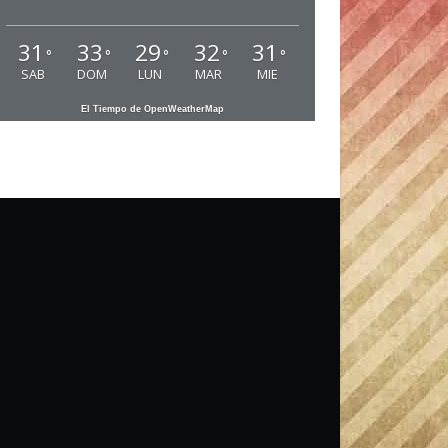
31
33
29
32
31
°
°
°
°
°
SAB
DOM
LUN
MAR
MIE
El Tiempo de OpenWeatherMap