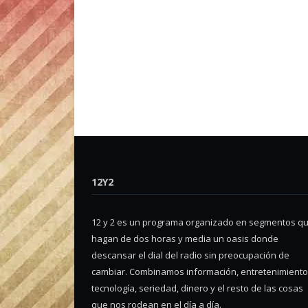
12Y2
12 y 2 es un programa organizado en segmentos q
hagan de dos horas y media un oasis donde
descansar el dial del radio sin preocupación de
cambiar. Combinamos información, entretenimiento
tecnología, seriedad, dinero y el resto de las cosas
que nos rodean en el día a día.