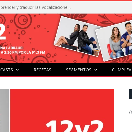
La IA está acercándonos a comprender y traducir las vocalizaciones y comportamientos de nuestras mascotas
CASTS
RECETAS
SEGMENTOS
CUMPLEA
F