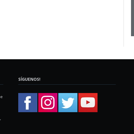
SÍGUENOS!
ue
,