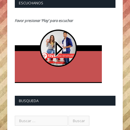
ESCUCHANOS
Favor presionar ‘Play’ para escuchar
BUSQUEDA