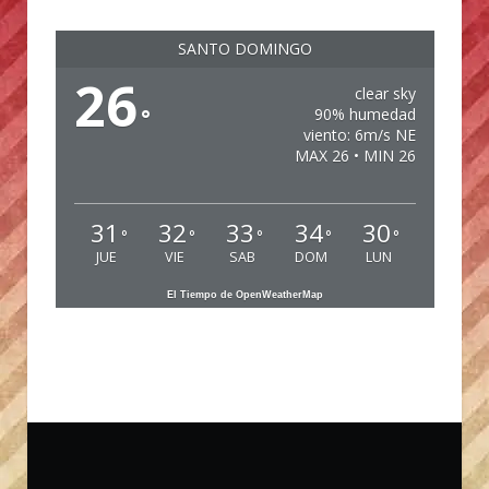
SANTO DOMINGO
26
clear sky
°
90% humedad
viento: 6m/s NE
MAX 26 • MIN 26
31
32
33
34
30
°
°
°
°
°
JUE
VIE
SAB
DOM
LUN
El Tiempo de OpenWeatherMap