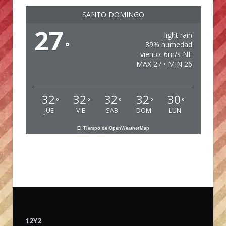
SANTO DOMINGO
27
light rain
°
89% humedad
viento: 6m/s NE
MAX 27 • MIN 26
32
32
32
32
30
°
°
°
°
°
JUE
VIE
SAB
DOM
LUN
El Tiempo de OpenWeatherMap
12Y2