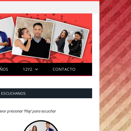
ÑOS
12Y2
CONTACTO
ESCUCHANOS
avor presionar ‘Play’ para escuchar