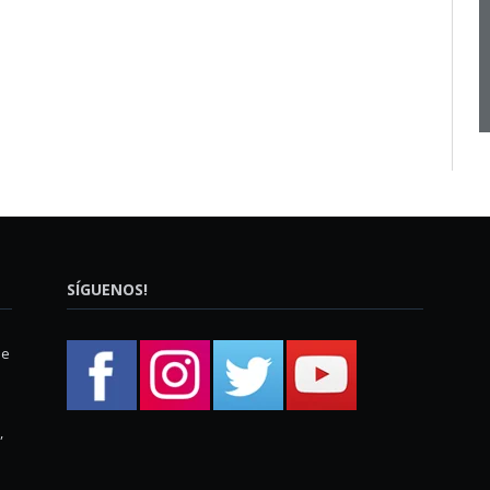
SÍGUENOS!
ue
,