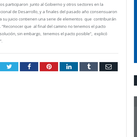
os participaron junto al Gobierno y otros sectores en la
Nacional de Desarrollo, y a finales del pasado año consensuaron
e a su juicio contienen una serie de elementos que contribuirán
s. “Reconocer que al final del camino no tenemos el pacto
 solución, sin embargo, tenemos el pacto posible”, explicó
”.
Twitter
Facebook
Pinterest
LinkedIn
Tumblr
Email