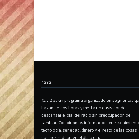
12Y2
12 y 2 es un programa organizado en segmentos q
hagan de dos horas y media un oasis donde
descansar el dial del radio sin preocupación de
cambiar. Combinamos información, entretenimiento
tecnología, seriedad, dinero y el resto de las cosas
que nos rodean en el día a día.