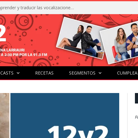
La IA está acercándonos a comprender y traducir las vocalizaciones y comportamientos de nuestras mascotas
CASTS
RECETAS
SEGMENTOS
CUMPLEA
F