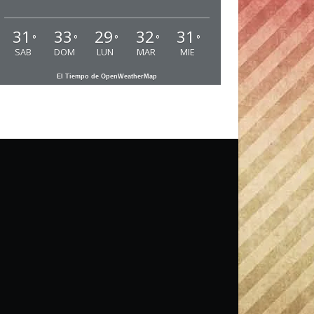
31
33
29
32
31
°
°
°
°
°
SAB
DOM
LUN
MAR
MIE
El Tiempo de OpenWeatherMap