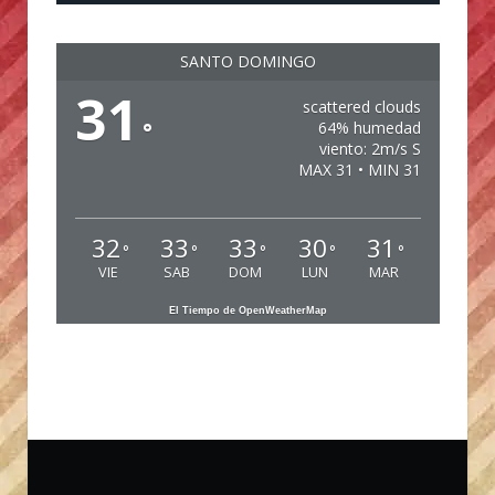
SANTO DOMINGO
31
scattered clouds
°
64% humedad
viento: 2m/s S
MAX 31 • MIN 31
32
33
33
30
31
°
°
°
°
°
VIE
SAB
DOM
LUN
MAR
El Tiempo de OpenWeatherMap