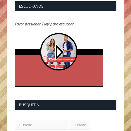
ESCUCHANOS
Favor presionar ‘Play’ para escuchar
BUSQUEDA