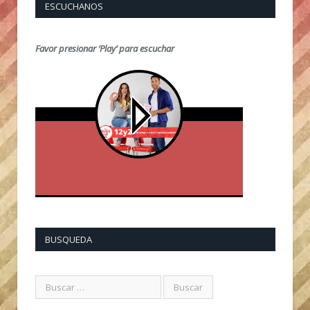
ESCUCHANOS
Favor presionar ‘Play’ para escuchar
BUSQUEDA