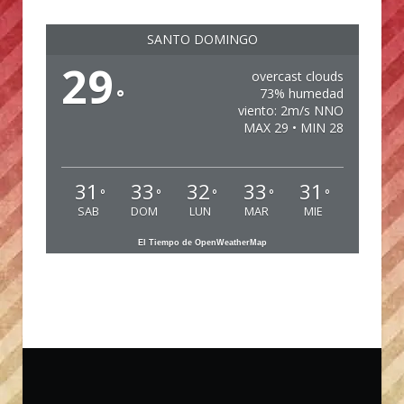
SANTO DOMINGO
29
overcast clouds
°
73% humedad
viento: 2m/s NNO
MAX 29 • MIN 28
31
33
32
33
31
°
°
°
°
°
SAB
DOM
LUN
MAR
MIE
El Tiempo de OpenWeatherMap